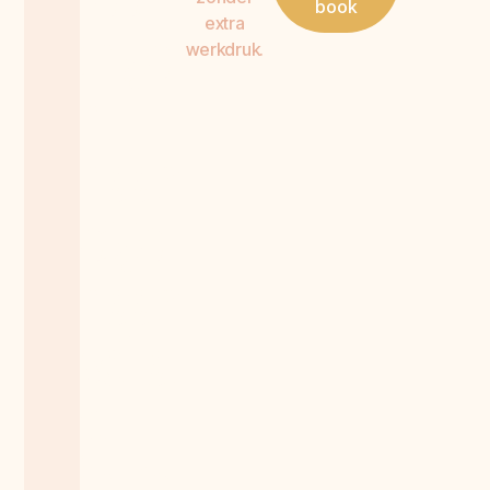
book
extra
i
n
g
e
werkdruk.
n
n
a
a
r
e
i
g
e
n
a
a
r
s
c
h
a
p
i
n
j
e