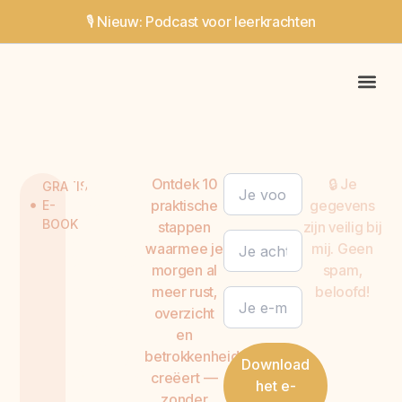
🎙️ Nieuw: Podcast voor leerkrachten
Online Tr
Werk Met
V
a
n
Ontdek 10
🔒 Je
GRATIS
praktische
gegevens
E-
BOOK
a
f
h
a
stappen
zijn veilig bij
waarmee je
mij. Geen
morgen al
spam,
n
k
e
l
meer rust,
beloofd!
overzicht
i
j
k
e
en
betrokkenheid
Download
l
e
e
r
l
creëert —
het e-
zonder