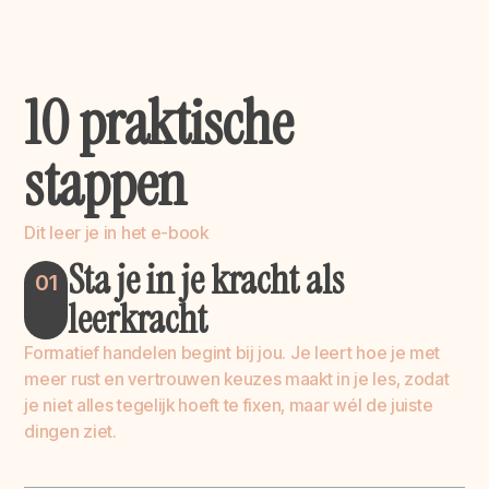
1
0
p
r
a
k
t
i
s
c
h
e
s
t
a
p
p
e
n
Dit leer je in het e-book
Sta je in je kracht als
01
leerkracht
Formatief handelen begint bij jou. Je leert hoe je met
meer rust en vertrouwen keuzes maakt in je les, zodat
je niet alles tegelijk hoeft te fixen, maar wél de juiste
dingen ziet.